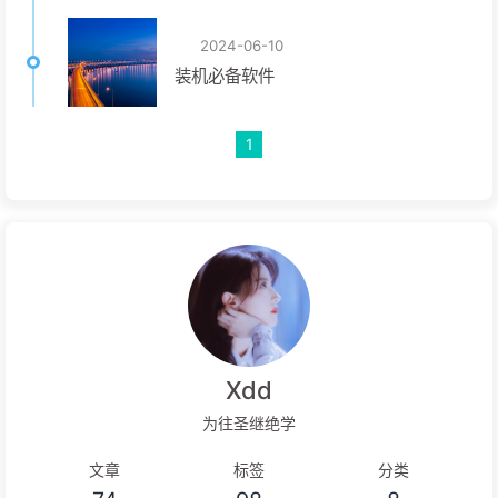
2024-06-10
装机必备软件
1
Xdd
为往圣继绝学
文章
标签
分类