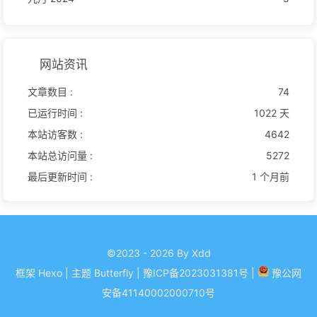
网站资讯
文章数目 :
74
已运行时间 :
1022 天
本站访客数 :
4642
本站总访问量 :
5272
最后更新时间 :
1 个月前
©2023 - 2026 By Xdd
框架
Hexo
|
主题
Butterfly
| 豫ICP备
2023031381
号
|
豫公网
安备
41140002000710
号