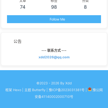
文章
标签
分类
74
98
8
Follow Me
公告
--- 联系方式 ---
xdd2026@qq.com
©2023 - 2026 By Xdd
框架
Hexo
|
主题
Butterfly
| 豫ICP备
2023031381
号
|
豫公网
安备
41140002000710
号